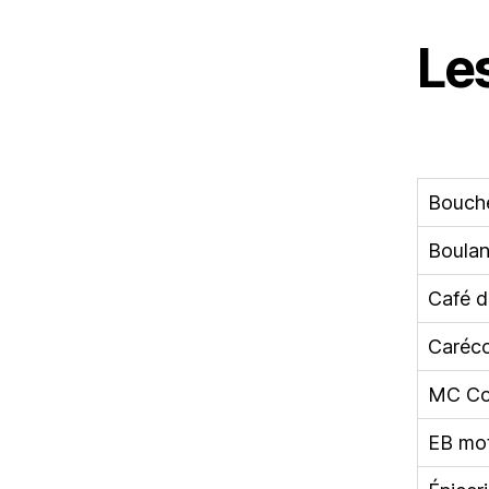
Le
Bouche
Boulan
Café d
Caréc
MC Coi
EB mot