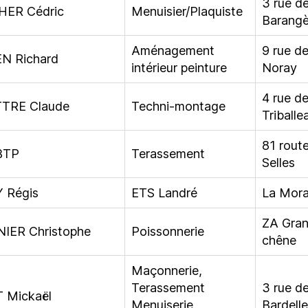
3 rue de
ER Cédric
Menuisier/Plaquiste
Barangè
Aménagement
9 rue d
N Richard
intérieur peinture
Noray
4 rue d
TRE Claude
Techni-montage
Triballe
81 rout
BTP
Terassement
Selles
 Régis
ETS Landré
La Mora
ZA Gra
IER Christophe
Poissonnerie
chêne
Maçonnerie,
Terassement
3 rue d
 Mickaël
Menuiserie
Bardell