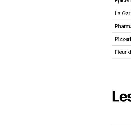
Épicer
La Gar
Pharma
Pizzer
Fleur 
Le