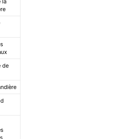
 la
re
e
es
aux
e de
ndière
nd
es
es