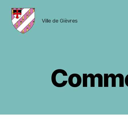
Ville de Gièvres
Ville
de
Gièvres
Commer