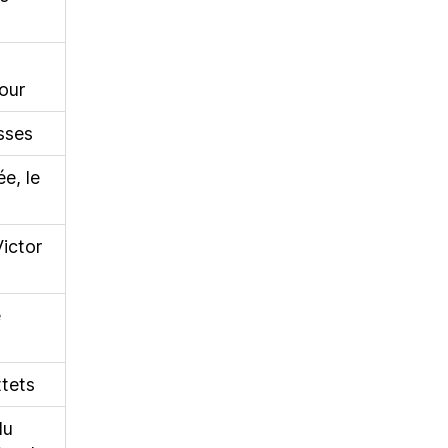
our
sses
e, le
Victor
e
tets
du