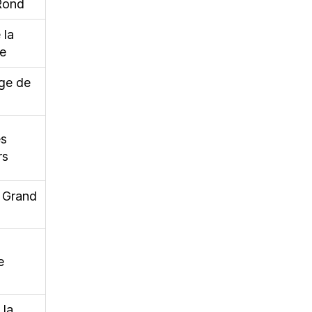
Rond
 la
re
ge de
es
rs
 Grand
e
 la