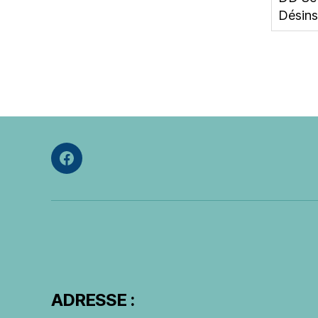
Désins
Facebook
ADRESSE :