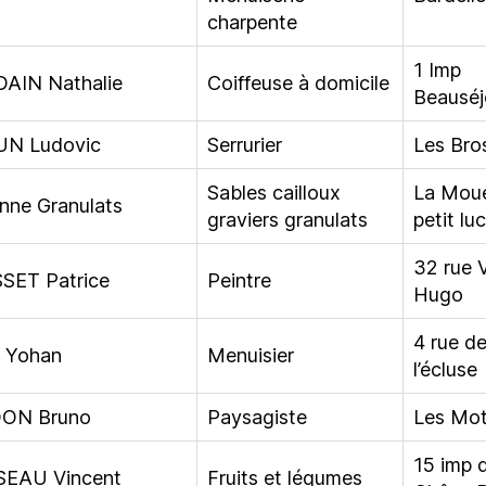
charpente
1 Imp
AIN Nathalie
Coiffeuse à domicile
Beauséj
UN Ludovic
Serrurier
Les Bro
Sables cailloux
La Moué
enne Granulats
graviers granulats
petit luc
32 rue 
SET Patrice
Peintre
Hugo
4 rue d
 Yohan
Menuisier
l’écluse
ON Bruno
Paysagiste
Les Mot
15 imp 
EAU Vincent
Fruits et légumes