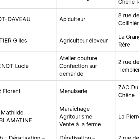
Chêne 
8 rue de
OT-DAVEAU
Apiculteur
Colliniè
La Gran
IER Gilles
Agriculteur éleveur
Rère
Atelier couture
2 rue d
NOT Lucie
Confection sur
Templie
demande
ZAC Du
 Florent
Menuiserie
Chêne
Maraîchage
 Mathilde
Agritourisme
La Pierr
 BLAMATINE
Vente à la ferme
 – Dératisation –
Dératisation –
7 rue de