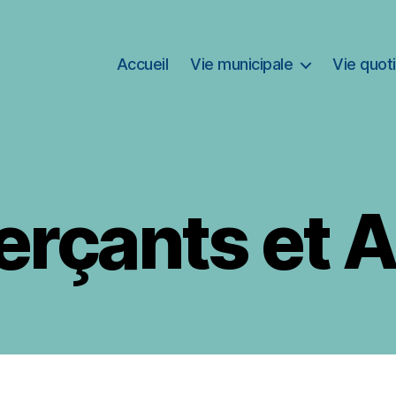
Accueil
Vie municipale
Vie quot
çants et A