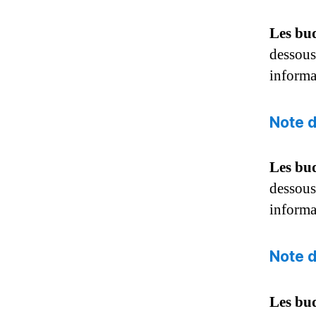
Les bu
dessous 
informa
Note d
Les bu
dessous 
informa
Note d
Les bu