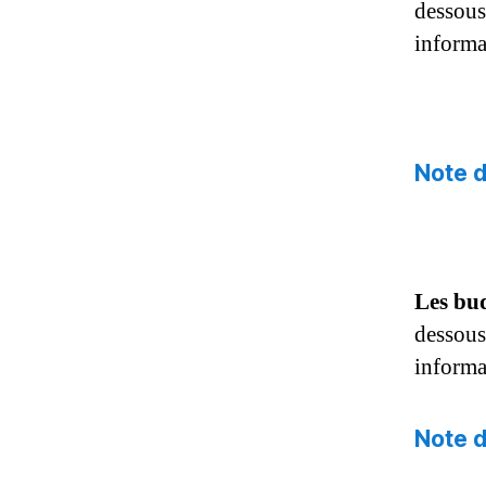
dessous 
informa
Note d
Les bu
dessous 
informa
Note d