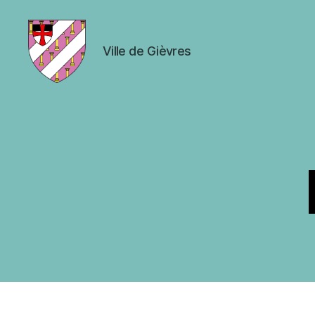
Ville de Gièvres
Ville
de
Gièvres