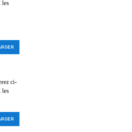
 les
ARGER
rez ci-
 les
ARGER